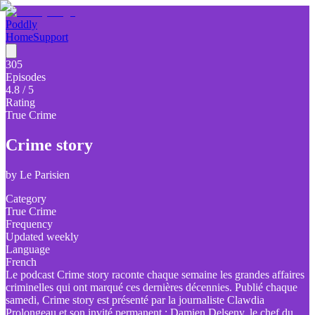
Poddly
Home
Support
305
Episodes
4.8
/ 5
Rating
True Crime
Crime story
by
Le Parisien
Category
True Crime
Frequency
Updated weekly
Language
French
Le podcast Crime story raconte chaque semaine les grandes affaires
criminelles qui ont marqué ces dernières décennies. Publié chaque
samedi, Crime story est présenté par la journaliste Clawdia
Prolongeau et son invité permanent : Damien Delseny, le chef du