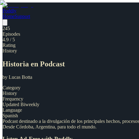
Poddly
Home
Support
245
Episodes
4.9
/ 5
Rating
History
Historia en Podcast
by
Lucas Botta
Category
History
Frequency
Updated Biweekly
Language
Spanish
Podcast destinado a la divulgación de los principales hechos, proceso
Desde Córdoba, Argentina, para todo el mundo.
Listen Ad-Free with Poddly