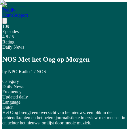
Poddly
Home
Support
109
Episodes
4.8
/ 5
Rating
Daily News
NOS Met het Oog op Morgen
by
NPO Radio 1 / NOS
Category
Daily News
Frequency
Updated daily
Language
Dutch
Het Oog brengt een overzicht van het nieuws, een blik in de
ochtendkranten en het betere journalistieke interview met mensen in
en achter het nieuws, omlijst door mooie muziek.