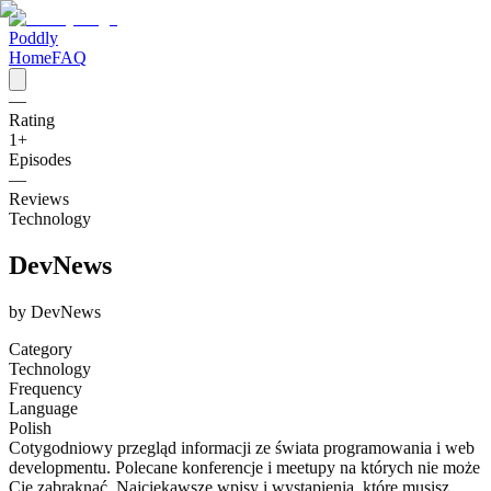
Poddly
Home
FAQ
—
Rating
1
+
Episodes
—
Reviews
Technology
DevNews
by
DevNews
Category
Technology
Frequency
Language
Polish
Cotygodniowy przegląd informacji ze świata programowania i web
developmentu. Polecane konferencje i meetupy na których nie może
Cię zabraknąć. Najciekawsze wpisy i wystąpienia, które musisz