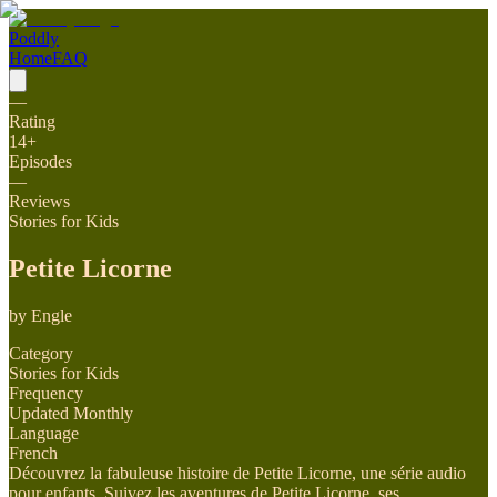
Poddly
Home
FAQ
—
Rating
14
+
Episodes
—
Reviews
Stories for Kids
Petite Licorne
by
Engle
Category
Stories for Kids
Frequency
Updated Monthly
Language
French
Découvrez la fabuleuse histoire de Petite Licorne, une série audio
pour enfants. Suivez les aventures de Petite Licorne, ses