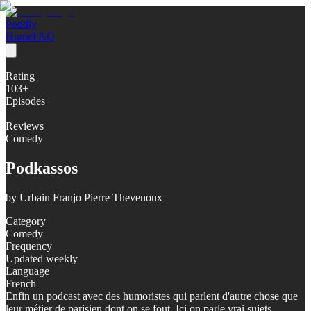
Poddly
Home
FAQ
—
Rating
103
+
Episodes
—
Reviews
Comedy
Podkassos
by
Urbain Franjo Pierre Thevenoux
Category
Comedy
Frequency
Updated weekly
Language
French
Enfin un podcast avec des humoristes qui parlent d'autre chose que
leur métier de parisien dont on se fout. Ici on parle vrai sujets,