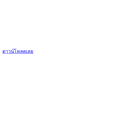
ดาวน์โหลดเลย