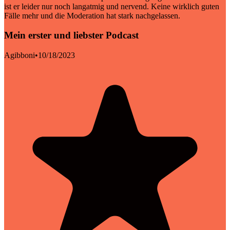
ist er leider nur noch langatmig und nervend. Keine wirklich guten
Fälle mehr und die Moderation hat stark nachgelassen.
Mein erster und liebster Podcast
Agibboni
•
10/18/2023