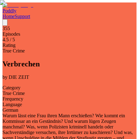
Poddly
Home
Support
355
Episodes
4.5
/ 5
Rating
True Crime
Verbrechen
by
DIE ZEIT
Category
True Crime
Frequency
Language
German
Warum lässt eine Frau ihren Mann erschießen? Wie kommt ein
Kommissar an ein Geständnis? Und warum lügen Zeugen
manchmal? Was, wenn Polizisten kriminell handeln oder
Sachverständige versuchen, ihre Irrtümer zu kaschieren? Und was,
wenn Unschuldige in die Mühlen der Strafjustiz geraten – und