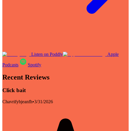
Listen on Poddly
Apple
Podcasts
Spotify
Recent Reviews
Click bait
Chavrifybjeanfh
•
3/31/2026